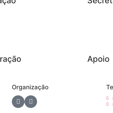
ação
Secret
ração
Apoio
Organização
Te