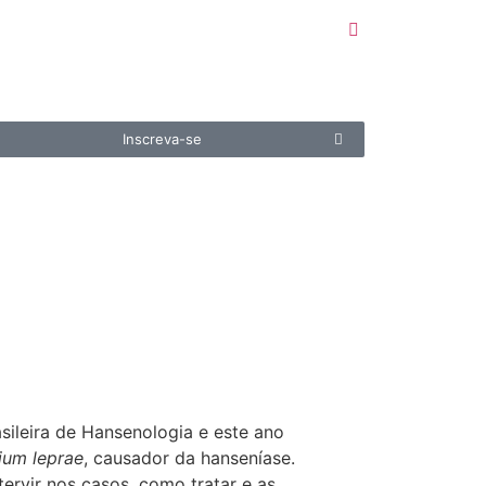
Inscreva-se
ileira de Hansenologia e este ano
ium leprae
, causador da hanseníase.
rvir nos casos, como tratar e as