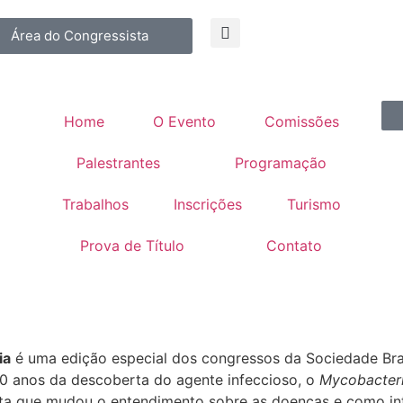
Área do Congressista
Home
O Evento
Comissões
Palestrantes
Programação
Trabalhos
Inscrições
Turismo
Prova de Título
Contato
ia
é uma edição especial dos congressos da Sociedade Bras
50 anos da descoberta do agente infeccioso, o
Mycobacter
a que mudou o entendimento sobre as doenças e como inte