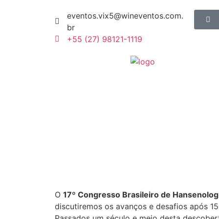
eventos.vix5@wineventos.com.
br
+55 (27) 98121-1119
O
17º Congresso Brasileiro de Hansenolog
discutiremos os avanços e desafios após 1
Passados um século e meio desta descobert