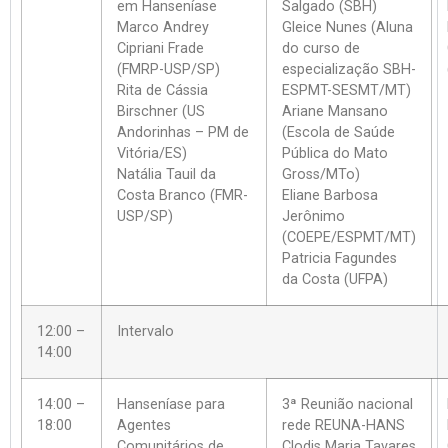
em Hanseníase
Salgado (SBH)
Marco Andrey
Gleice Nunes (Aluna
Cipriani Frade
do curso de
(FMRP-USP/SP)
especialização SBH-
Rita de Cássia
ESPMT-SESMT/MT)
Birschner (US
Ariane Mansano
Andorinhas – PM de
(Escola de Saúde
Vitória/ES)
Pública do Mato
Natália Tauil da
Gross/MTo)
Costa Branco (FMR-
Eliane Barbosa
USP/SP)
Jerônimo
(COEPE/ESPMT/MT)
Patricia Fagundes
da Costa (UFPA)
12:00 –
Intervalo
14:00
14:00 –
Hanseníase para
3ª Reunião nacional
18:00
Agentes
rede REUNA-HANS
Comunitários de
Clodis Maria Tavares