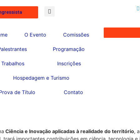
ngressista
ome
O Evento
Comissões
Palestrantes
Programação
Trabalhos
Inscrições
Hospedagem e Turismo
Prova de Título
Contato
ma
Ciência e Inovação aplicadas à realidade do território
, 
 trará importantes contribuições em ciência, tecnologia e