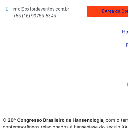
info@oxfordeventos.com.br
Área do Co
+55 (16) 99755-5345
H
O
20º Congresso Brasileiro de Hansenologia
, com o te
contemporâneos relacionados à hanseníase do século XXI,