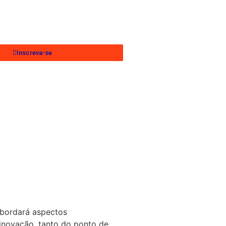
Inscreva-se
abordará aspectos
 inovação, tanto do ponto de